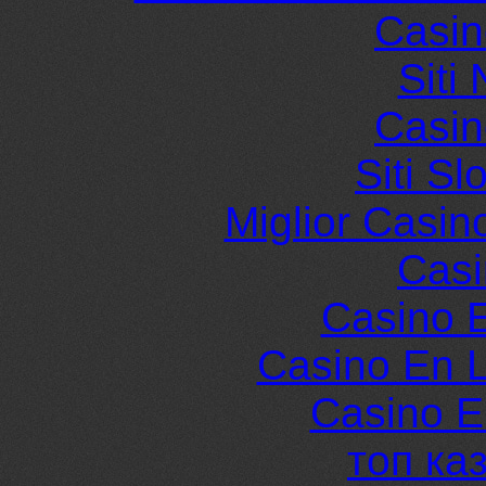
Casin
Siti
Casin
Siti S
Miglior Casi
Casi
Casino 
Casino En L
Casino E
топ ка