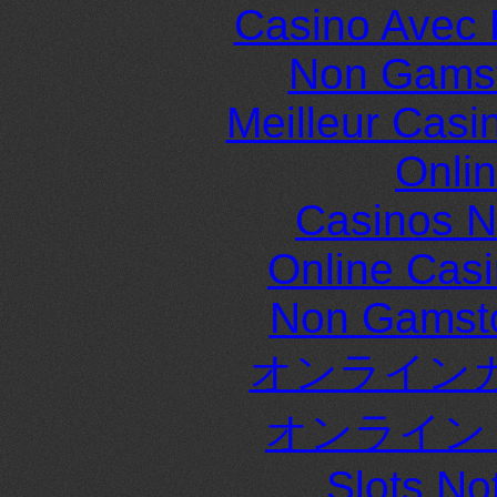
Casino Avec
Non Gams
Meilleur Casi
Onli
Casinos 
Online Cas
Non Gamst
オンライン
オンライン
Slots N