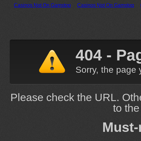
Casinos Not On Gamstop
Casinos Not On Gamstop
404 - Pa
Sorry, the page 
Please check the URL. Oth
to th
Must-